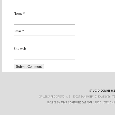
Nome
*
Email
*
Sito web
Alternative:
STUDIO COMMERCI
GALLERIA PROGRESSO N. 5 - 30027 SAN DONA' DI PIAVE (VE) | 
PROJECT BY
MM3 COMMUNICATION
| PUBBLICITA' ON-